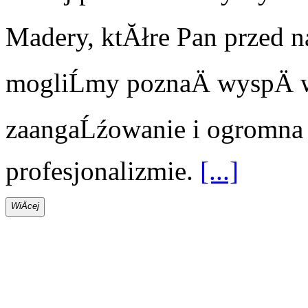
Madery, ktĂłre Pan przed n
mogliĹmy poznaÄ wyspÄ w
zaangaĹźowanie i ogromna 
profesjonalizmie.
[...]
WiÄcej