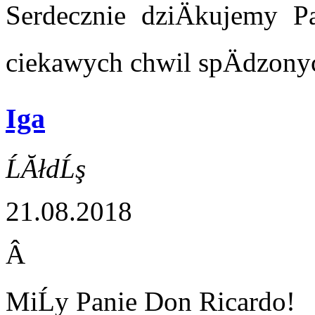
Serdecznie dziÄkujemy P
ciekawych chwil spÄdzony
Iga
ĹĂłdĹş
21.08.2018
Â
MiĹy Panie Don Ricardo!