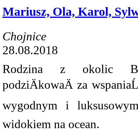
Mariusz, Ola, Karol, Sylw
Chojnice
28.08.2018
Rodzina z okolic Bo
podziÄkowaÄ za wspaniaĹ
wygodnym i luksusowym 
widokiem na ocean.