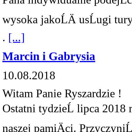
wysoka jakoĹÄ usĹugi tur
.
[...]
Marcin i Gabrysia
10.08.2018
Witam Panie Ryszardzie !
Ostatni tydzieĹ lipca 2018
naszej pamiÄci. PrzyczyniĹ