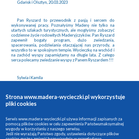
Gdańsk i Olsztyn, 20.03.2023
Pan Ryszard to przewodnik z pasją i sercem do
wykonywanej pracy. Poznałyśmy Maderę nie tylko na
utartych szlakach turystycznych, ale mogłyśmy zobaczyć
codzienne życie rodowitych Maderyjczyków.
Pan Ryszard
zapewnił bogaty program, dużo zwiedzania,
spacerowania, podziwiania otaczającej nas przyrody, a
wszystko to w spokojnym tempie. Wycieczkę na wschód i
na zachód wyspy zapamiętamy na długie lata. Z całego
serca polecamy zwiedzanie wyspy z Panem Ryszardem !!!
Sylwia i Kamila
Strona www.madera-wycieczki.pl wykorzystuje
pliki cookies
Serwis www.madera-wycieczki.pl używa informacji zapisanych za
pomocą plików cookies w celu zapewnienia Państwumaksymalnej
O MNIE
WYCIECZKI
REFERENCJE
wygody w korzystaniu z naszego serwisu.
Jeśli nie wyrażają Państwo zgody, ustawienia dotyczące plików
KONTAKT
FOTOBLOG
cookies można zmienić bezpośrednio w przeglądarce.